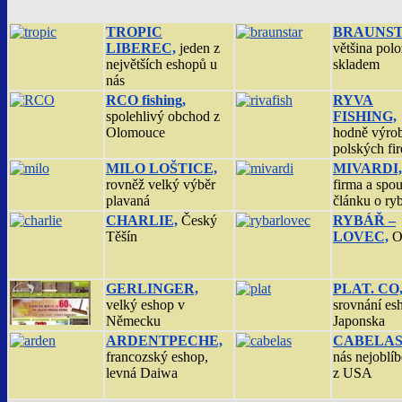
TROPIC
BRAUNST
LIBEREC,
jeden z
většina pol
největších eshopů u
skladem
nás
RCO fishing,
RYVA
spolehlivý obchod z
FISHING,
Olomouce
hodně výro
polských fi
MILO LOŠTICE,
MIVARDI,
rovněž velký výběr
firma a spou
plavaná
článku o ry
CHARLIE,
Český
RYBÁŘ –
Těšín
LOVEC,
O
GERLINGER,
PLAT. CO
velký eshop v
srovnání es
Německu
Japonska
ARDENTPECHE,
CABELAS
francozský eshop,
nás nejoblíb
levná Daiwa
z USA