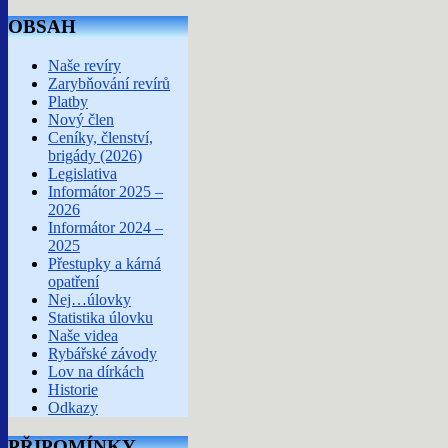
OBSAH
Naše revíry
Zarybňování revírů
Platby
Nový člen
Ceníky, členství,
brigády (2026)
Legislativa
Informátor 2025 –
2026
Informátor 2024 –
2025
Přestupky a kárná
opatření
Nej…úlovky
Statistika úlovku
Naše videa
Rybářské závody
Lov na dírkách
Historie
Odkazy
PŘIPOMÍNKY