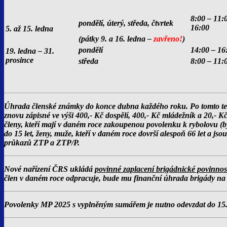
8:00 – 11:
pondělí, úterý, středa, čtvrtek
16:00
5. až 15. ledna
(pátky 9. a 16. ledna –
zavřeno!
)
pondělí
14:00 – 
19. ledna – 31.
prosince
středa
8:00 – 11:
Úhrada členské známky do konce dubna každého roku. Po tomto term
znovu zápisné ve výši 400,- Kč dospělí, 400,- Kč mládežník a 20,- Kč
členy, kteří mají v daném roce zakoupenou povolenku k rybolovu (b
do 15 let, ženy, muže, kteří v daném roce dovrší alespoň 66 let a jso
průkazů ZTP a ZTP/P.
Nové nařízení ČRS ukládá
povinné zaplacení brigádnické povinnos
člen v daném roce odpracuje, bude mu finanční úhrada brigády na
Povolenky MP 2025 s vyplněným sumářem je nutno odevzdat do 15. 1