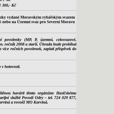
1 300,- Kč
olenky vydané Moravským rybářským svazem
RS nebo na Územní svaz pro Severní Moravu
í povolenky (MP, P, územní, celosvazové,
 tzn. ročník 2008 a starší. Úhrada bude probíhat
 více ročních povolenek, zaplatí příspěvek do
 v hotovosti.
ištěnou havárii těmto orgánům: Hasičskému
arijní službě Povodí Odry – tel. 724 029 877,
Karviná a rovněž MO Karviná
.