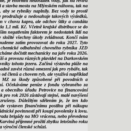
e, je enormní nedostatek vody, jak na revíru
lši a stavba mostu na Mlýnském náhonu, tak na
aby se rybníky naplnily. Bez vody to prostě
se prodražuje a nedosahuje takových výsledků,
án v chovu kapra, ale odchov štiky a candáta
 1,1 mil. Kč. Včetně krajské distribuce se do
ším negativním faktorem je nedostatek lidí na
ce složité všechny úkoly zvládnout. Končí nám
udeme zatím provozovat do roku 2027. Tyto
 se chemické odbahnění chovného rybníka JZD
echáme dočistit mechanicky na jaře roku 2026.
láží a provozu různých plavidel na Darkovském
vníky tohoto jezera. Začíná výstavba pláže na
padně zavést různá omezení jak pro rybáře, tak
n od členů a chovem ryb, ale využívá například
od MZ za škody způsobené při povodních a
ní. Očekáváme peníze z fondu vybraného za
a obecního úřadu Petrovice na financování
pro rok 2026 zůstávají stejné, malé navýšení
zrušeny. Důležitým sdělením je, že ten kdo
ude vystaven finančnímu postihu při nákupu
dnické povinnosti při koupi povolenky k lovu.
hrada brigády na MO vrácena, nebo převedena
arviná příjemné prožití zbytku letošního roku
a výroční členské schůzi.