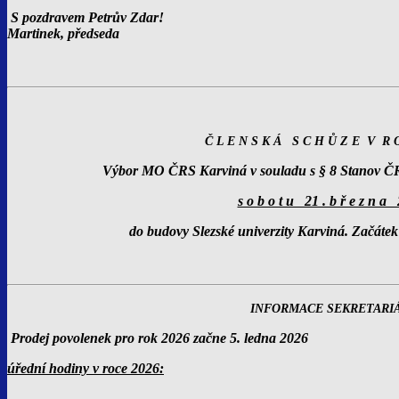
S pozdravem Petrův
Martinek, předseda
Č L E N S K Á S C H Ů Z E V R O
Výbor MO ČRS Karviná v souladu s § 8 Stanov ČR
s o b o t u 21 . b ř e z n a 
do budovy Slezské univerzity Karviná. Začátek
INFORMACE SEKRETARI
Prodej povolenek pro rok 2026 začne 5. ledna 2026
úřední hodiny v roce 2026: