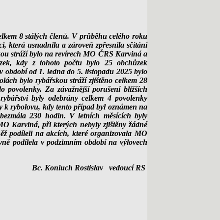
elkem 8 stálých členů. V průběhu celého roku
ci, která usnadnila a zároveň zpřesnila sčítání
ou stráží bylo na revírech MO ČRS Karviná a
zek, kdy z tohoto počtu bylo 25 obchůzek
 v období od 1. ledna do 5. listopadu 2025 bylo
lách bylo rybářskou stráží zjištěno celkem 28
o povolenky. Za závažnější porušení bližších
rybářství byly odebrány celkem 4 povolenky
ky k rybolovu, kdy tento případ byl oznámen na
bezmála 230 hodin. V letních měsících byly
O Karviná, při kterých nebyly zjištěny žádné
ěž podíleli na akcích, které organizovala MO
ivně podílela v podzimním období na výlovech
Bc. Koniuch Rostislav vedoucí RS