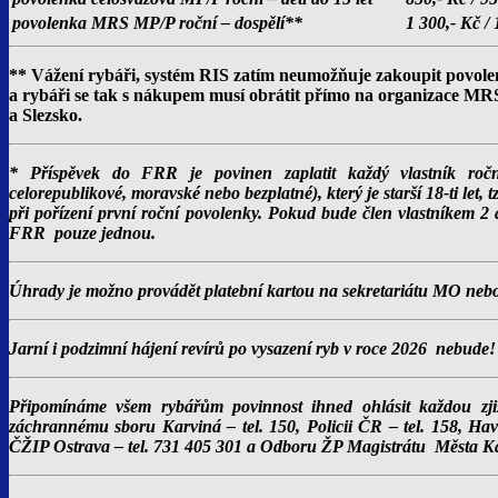
povolenka MRS MP/P roční – dospělí**
1 300,- Kč / 
** Vážení rybáři, systém RIS zatím neumožňuje zakoupit pov
a rybáři se tak s nákupem musí obrátit přímo na organizace M
a Slezsko.
* Příspěvek do FRR je povinen zaplatit každý vlastník ročn
celorepublikové, moravské nebo bezplatné), který je starší 18-ti let,
při pořízení první roční povolenky. Pokud bude člen vlastníkem 2 a
FRR pouze jednou.
Úhrady je možno provádět platební kartou na sekretariátu MO
nebo
Jarní i podzimní hájení revírů
po vysazení ryb v roce 2026 nebude!
Připomínáme všem rybářům povinnost ihned ohlásit každou zj
záchrannému sboru Karviná – tel. 150, Policii ČR – tel. 158, Hav
ČŽIP Ostrava – tel. 731 405 301 a Odboru ŽP Magistrátu Města 