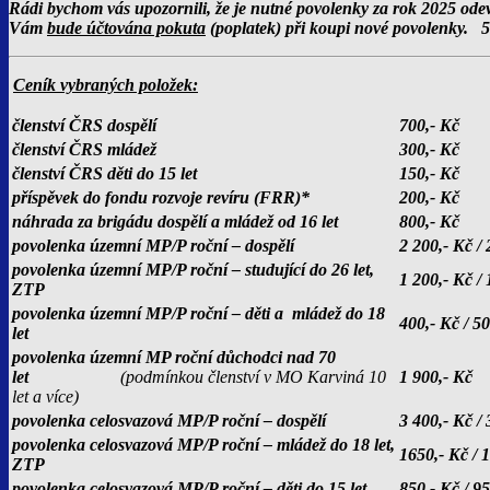
Rádi bychom vás upozornili, že je nutné povolenky za rok 2025 od
Vám
bude účtována pokuta
(poplatek) při koupi nové povolenky. 50
Ceník vybraných položek:
členství ČRS dospělí
700,- Kč
členství ČRS mládež
300,- Kč
členství ČRS děti do 15 let
150,- Kč
příspěvek do fondu rozvoje revíru (FRR)*
200,- Kč
náhrada za brigádu dospělí a mládež od 16 let
800,- Kč
povolenka územní MP/P roční – dospělí
2 200,- Kč / 
povolenka územní MP/P roční – studující do 26 let,
1 200,- Kč / 
ZTP
povolenka územní MP/P roční – děti a mládež do 18
400,- Kč / 5
let
povolenka územní MP roční důchodci nad 70
let
(podmínkou členství v MO Karviná 10
1 900,- Kč
let a více)
povolenka celosvazová MP/P roční – dospělí
3 400,- Kč / 
povolenka celosvazová MP/P roční – mládež do 18 let,
1650,- Kč / 
ZTP
povolenka celosvazová MP/P roční – děti do 15 let
850,- Kč / 95