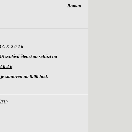
 Zdar! Roman
 C E 2 0 2 6
S svolává členskou schůzi na
2 0 2 6
 je stanoven na 8:00 hod.
ÁTU: