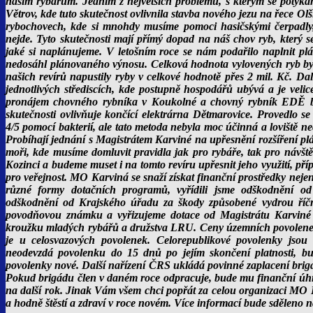
našim rybářům. Jedním z největších problémů, s kterým se potýkám
Větrov, kde tuto skutečnost ovlivnila stavba nového jezu na řece O
rybochovech, kde si mnohdy musíme pomoci hasičskými čerpadly, 
nejde. Tyto skutečnosti mají přímý dopad na náš chov ryb, který 
jaké si naplánujeme. V letošním roce se nám podařilo naplnit pl
nedosáhl plánovaného výnosu. Celková hodnota vylovených ryb byla
našich revírů napustily ryby v celkové hodnotě přes 2 mil. Kč. Dal
jednotlivých střediscích, kde postupně hospodářů ubývá a je veli
pronájem chovného rybníka v Koukolné a chovný rybník EDĚ b
skutečnosti ovlivňuje končící elektrárna Dětmarovice. Provedlo
4/5 pomocí bakterií, ale tato metoda nebyla moc účinná a loviště n
Probíhají jednání s Magistrátem Karviné na upřesnění rozšíření p
moři, kde musíme domluvit pravidla jak pro rybáře, tak pro návště
Kozinci a budeme muset i na tomto revíru upřesnit jeho využití, pří
pro veřejnost. MO Karviná se snaží získat finanční prostředky neje
různé formy dotačních programů, vyřídili jsme odškodnění 
odškodnění od Krajského úřadu za škody způsobené vydrou říč
povodňovou známku a vyřizujeme dotace od Magistrátu Karviné 
kroužku mladých rybářů a družstva LRU. Ceny územních povolenek 
je u celosvazových povolenek. Celorepublikové povolenky jsou 
neodevzdá povolenku do 15 dnů po jejím skončení platnosti, b
povolenky nové. Další nařízení ČRS ukládá povinné zaplacení brigá
Pokud brigádu člen v daném roce odpracuje, bude mu finanční ú
na další rok. Jinak Vám všem chci popřát za celou organizaci MO K
a hodně štěstí a zdraví v roce novém. Více informací bude sděleno n