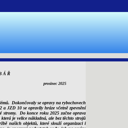
B Á Ř
rviná prosinec 2025
lémů. Dokončovaly se opravy na rybochovech
 a JZD 10 se opravily hráze včetně zpevnění
ené stromy. Do konce roku 2025 začne oprava
erá je velice nákladná, ale bez těchto strojů
bě našich objektů, které slouží organizaci i