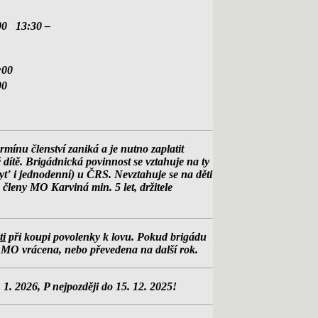
00 13:30 –
16:00
00
ínu členství zaniká a je nutno zaplatit
 dítě. Brigádnická povinnost se vztahuje na ty
yť i jednodenní) u ČRS. Nevztahuje se na děti
u členy MO Karviná min. 5 let, držitele
ti
při koupi povolenky k lovu. Pokud brigádu
 MO vrácena, nebo převedena na další rok.
. 2026, P nejpozději do 15. 12. 2025!