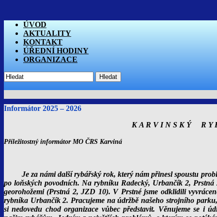
ÚVOD
AKTUALITY
KONTAKT
ÚŘEDNÍ HODINY
ORGANIZACE
Hledat
Informátor 2025 – 2026
K A R V I N S K Ý R Y 
Příležitostný informátor MO ČRS Ka
Je za námi další rybářský rok, který nám přinesl spoustu prob
po loňských povodních. Na rybníku Radecký, Urbančík 2, Prstná 2
georohožemi (Prstná 2, JZD 10). V Prstné jsme odklidili vyvrác
rybníka Urbančík 2. Pracujeme na údržbě našeho strojního parku, kt
si nedovedu chod organizace vůbec představit. Věnujeme se i údrž