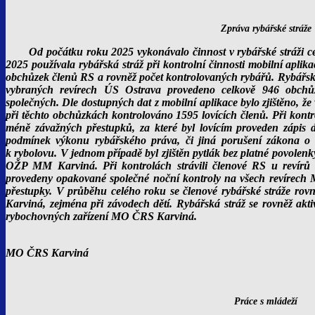
Zpráva rybářské stráže
Od počátku roku 2025 vykonávalo činnost v rybářské stráži c
2025 používala rybářská stráž při kontrolní činnosti mobilní aplika
obchůzek členů RS a rovněž počet kontrolovaných rybářů. Rybářsk
vybraných revírech ÚS Ostrava provedeno celkově 946 obchů
společných. Dle dostupných dat z mobilní aplikace bylo zjištěno, že
při těchto obchůzkách kontrolováno 1595 lovících členů. Při kontro
méně závažných přestupků, za které byl lovícím proveden zápis d
podmínek výkonu rybářského práva, či jiná porušení zákona o 
k rybolovu. V jednom případě byl zjištěn pytlák bez platné povolen
OŽP MM Karviná. Při kontrolách strávili členové RS u revírů 
provedeny opakované společné noční kontroly na všech revírech M
přestupky. V průběhu celého roku se členové rybářské stráže rovn
Karviná, zejména při závodech dětí. Rybářská stráž se rovněž akt
rybochovných zařízení MO ČRS Karviná.
MO ČRS Karviná
Práce s mládeží