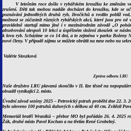
V letošním roce došlo v rybářském kroužku ke změnám vedou
zrušení. Děti tak mohou nadále docházet do kroužku, kde se uč
poznávání jednotlivých druhů ryb, živočichů a rostlin poblíž vod
možnost se zúčastnit různých rybářských akcí, které jsou pro ně 
pravidelně startují mimo jiné i v mezinárodním závodě „O pohár 
absolvování alespoň 10 lekcí a úspěšném složení zkoušek se násl
k lovu ryb. Scházíme se co 14 dní, a to zejména v parku Boženy 
nové členy. V případě zájmu se můžete obrátit na mne nebo na sekr
vedoucí m
Valérie Stoszková
Zpráva odboru LRU
Naše družstvo LRU plavaná skončilo v II. lize těsně na nepopulár
obsadil vynikající 2. místo.
Úvodní závod sezóny 2025 – Petrovický pstruh proběhl dne 22. 3. 
bylo uloveno 100 pstruhů duhových s délkou až 40 cm. Zvítězil Pave
Memoriál bratří Wraniků – přebor MO byl pořádán 26. 4. 2025 rov
Žák, druhé místo Pavel Kochan a na třetím René Grobelný.