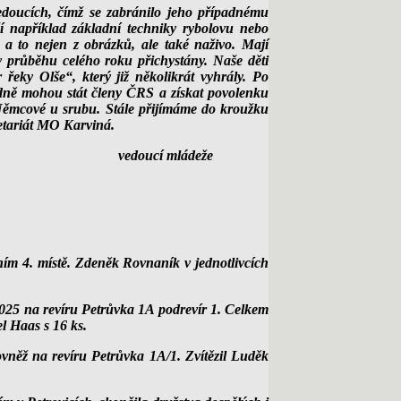
cích, čímž se zabránilo jeho případnému
í například základní techniky rybolovu nebo
, a to nejen z obrázků, ale také naživo. Mají
v průběhu celého roku přichystány. Naše děti
řeky Olše“, který již několikrát vyhrály. Po
edně mohou stát členy ČRS a získat povolenku
Němcové u srubu. Stále přijímáme do kroužku
etariát MO Karviná.
ládeže
ním 4. místě. Zdeněk Rovnaník v jednotlivcích
2025 na revíru Petrůvka 1A podrevír 1. Celkem
l Haas s 16 ks.
něž na revíru Petrůvka 1A/1. Zvítězil Luděk